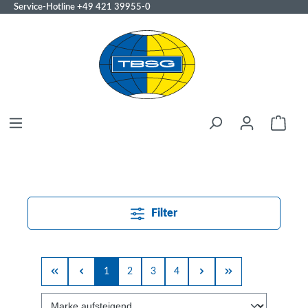
Service-Hotline
+49 421 39955-0
Filter
1
2
3
4