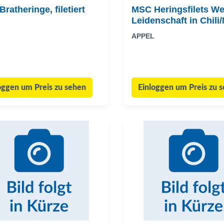
ratheringe, filetiert
MSC Heringsfilets We
Leidenschaft in Chil
APPEL
oggen um Preis zu sehen
Einloggen um Preis zu 