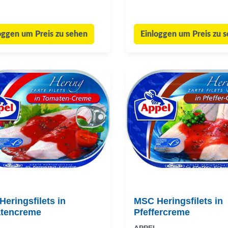
oggen um Preis zu sehen
Einloggen um Preis zu 
eringsfilets in
MSC Heringsfilets in
tencreme
Pfeffercreme