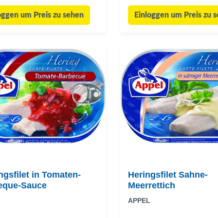
oggen um Preis zu sehen
Einloggen um Preis zu 
ngsfilet in Tomaten-
Heringsfilet Sahne-
eque-Sauce
Meerrettich
APPEL