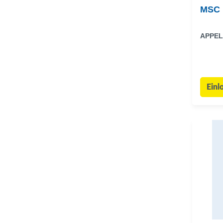
MSC B
APPEL
Einl