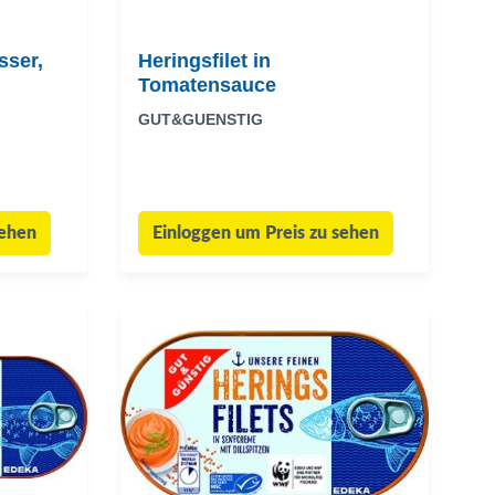
sser,
Heringsfilet in
Tomatensauce
GUT&GUENSTIG
sehen
Einloggen um Preis zu sehen