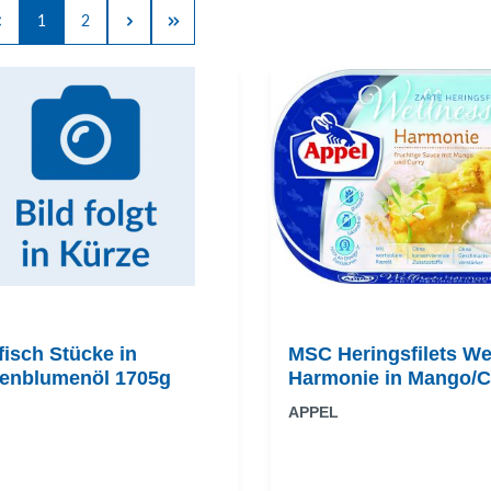
1
2
isch Stücke in
MSC Heringsfilets We
enblumenöl 1705g
Harmonie in Mango/C
APPEL