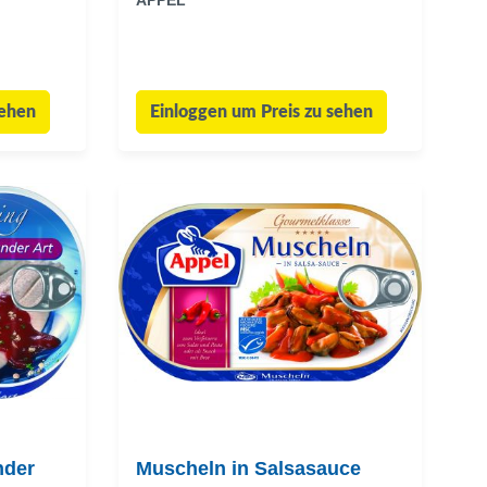
APPEL
sehen
Einloggen um Preis zu sehen
nder
Muscheln in Salsasauce