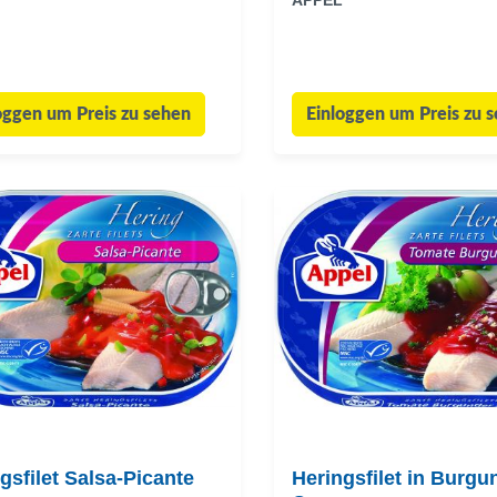
APPEL
oggen um Preis zu sehen
Einloggen um Preis zu 
gsfilet Salsa-Picante
Heringsfilet in Burgu