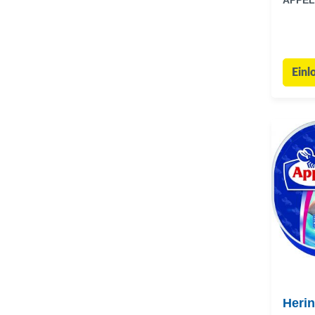
APPEL
Einl
Herin