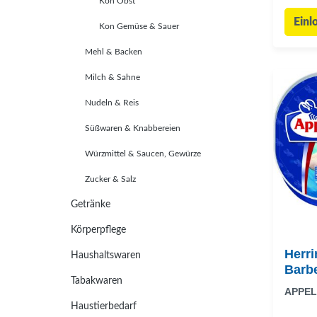
Kon Obst
Einl
Kon Gemüse & Sauer
Mehl & Backen
Milch & Sahne
Nudeln & Reis
Süßwaren & Knabbereien
Würzmittel & Saucen, Gewürze
Zucker & Salz
Getränke
Körperpflege
Herri
Haushaltswaren
Barb
Tabakwaren
APPEL
Haustierbedarf