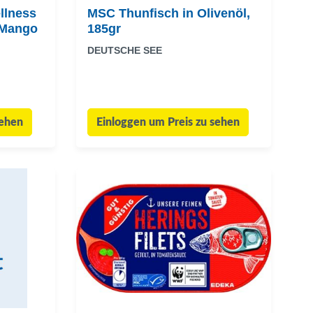
llness
MSC Thunfisch in Olivenöl,
i/Mango
185gr
DEUTSCHE SEE
sehen
Einloggen um Preis zu sehen