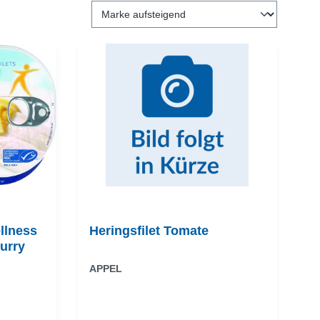
llness
Heringsfilet Tomate
urry
APPEL