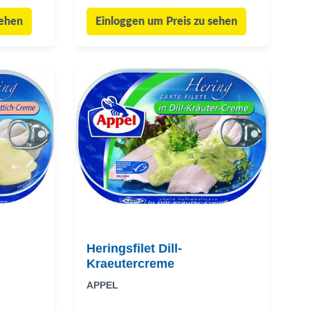
sehen
Einloggen um Preis zu sehen
Heringsfilet Dill-
Kraeutercreme
APPEL