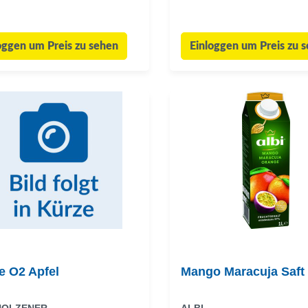
oggen um Preis zu sehen
Einloggen um Preis zu 
e O2 Apfel
Mango Maracuja Saft