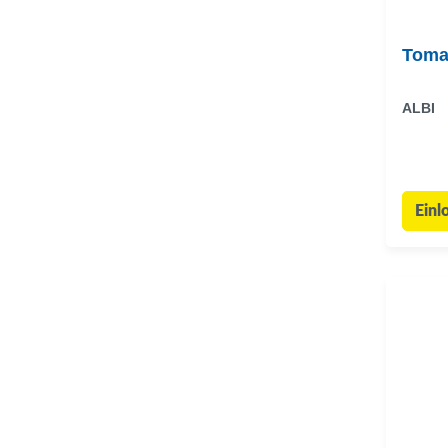
Toma
ALBI
Einl