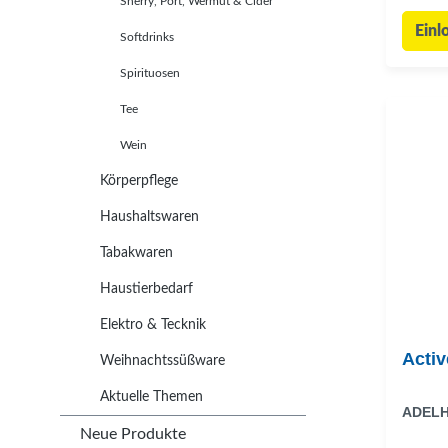
Sherry, Port, Wermut & Cider
Einl
Softdrinks
Spirituosen
Tee
Wein
Körperpflege
Haushaltswaren
Tabakwaren
Haustierbedarf
Elektro & Tecknik
Activ
Weihnachtssüßware
Aktuelle Themen
ADEL
Neue Produkte