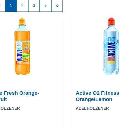
1
2
3
e Fresh Orange-
Active O2 Fitness
ruit
Orange/Lemon
HOLZENER
ADELHOLZENER