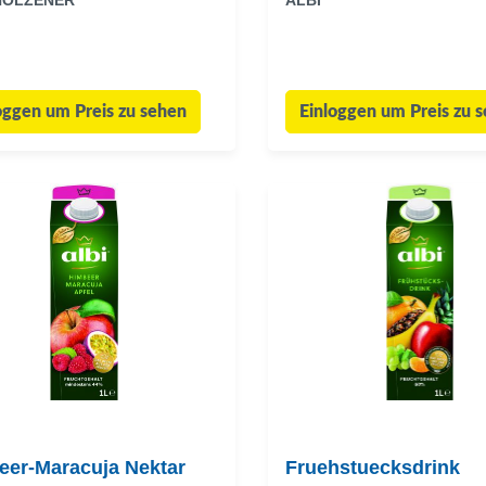
HOLZENER
ALBI
oggen um Preis zu sehen
Einloggen um Preis zu 
eer-Maracuja Nektar
Fruehstuecksdrink