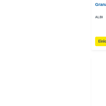
Grana
ALBI
Einl