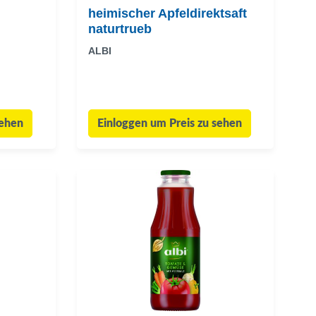
heimischer Apfeldirektsaft
naturtrueb
ALBI
sehen
Einloggen um Preis zu sehen