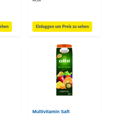
ALBI
sehen
Einloggen um Preis zu sehen
Multivitamin Saft