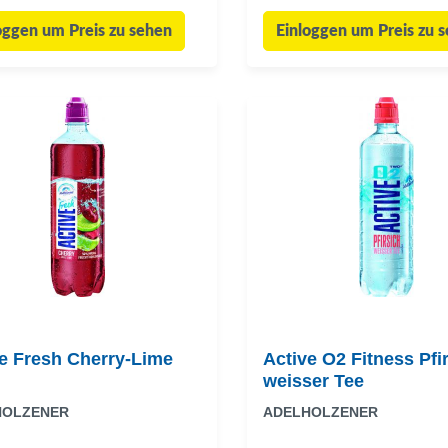
oggen um Preis zu sehen
Einloggen um Preis zu 
e Fresh Cherry-Lime
Active O2 Fitness Pfirsich
weisser Tee
HOLZENER
ADELHOLZENER