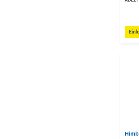
ADEL
Einl
Himb