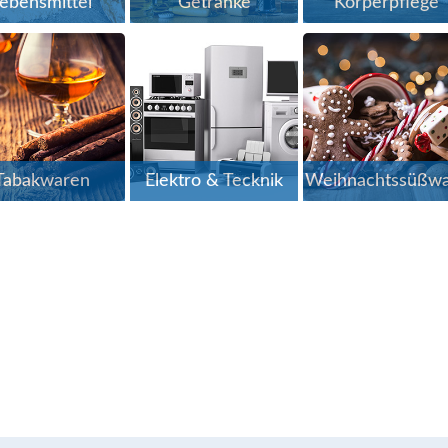
ebensmittel
Getränke
Körperpflege
Tabakwaren
Elektro & Tecknik
Weihnachtssüßw