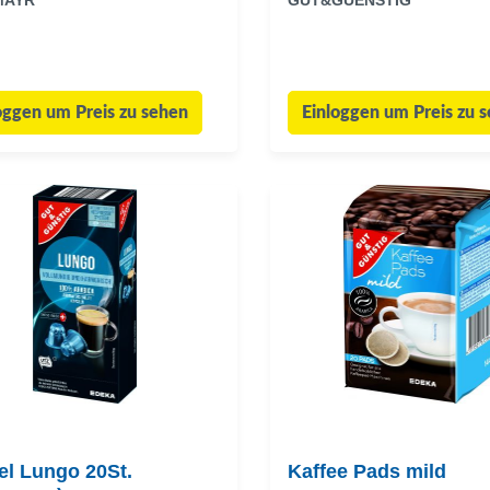
MAYR
GUT&GUENSTIG
oggen um Preis zu sehen
Einloggen um Preis zu 
el Lungo 20St.
Kaffee Pads mild