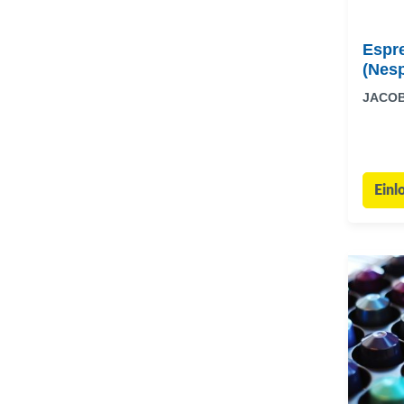
Espr
(Nesp
JACO
Einl