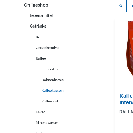
Onlineshop
Lebensmittel
Getränke
Bier
Getränkepulver
Kaffee
Filterkaffee
Bohnenkaffee
Kaffeekapseln
Kaff
Kaffee löslich
Inten
DALL
Kakao
Mineralwasser