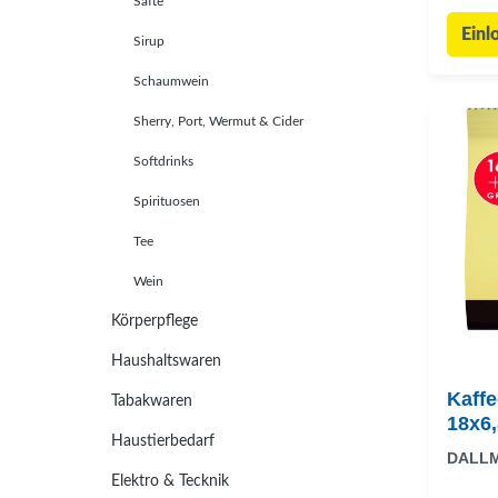
Säfte
Einl
Sirup
Schaumwein
Sherry, Port, Wermut & Cider
Softdrinks
Spirituosen
Tee
Wein
Körperpflege
Haushaltswaren
Kaffe
Tabakwaren
18x6
Haustierbedarf
DALL
Elektro & Tecknik