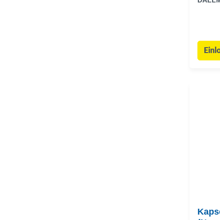
DALL
Einl
Kaps