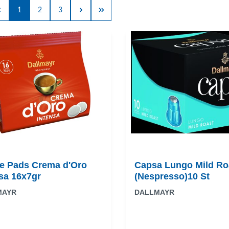
1
2
3
ee Pads Crema d'Oro
Capsa Lungo Mild Ro
sa 16x7gr
(Nespresso)10 St
MAYR
DALLMAYR