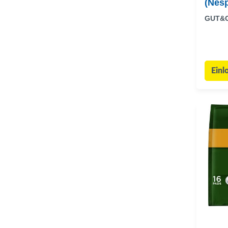
(Nes
GUT&
Einl