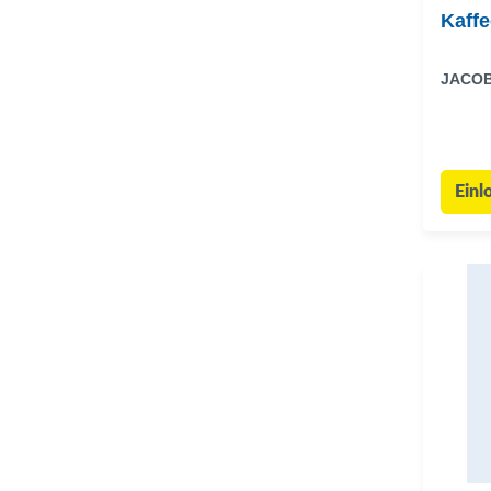
Kaffe
JACO
Einl