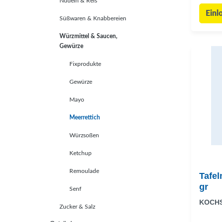
Nudeln & Reis
Einl
Süßwaren & Knabbereien
Würzmittel & Saucen,
Gewürze
Fixprodukte
Gewürze
Mayo
Meerrettich
Würzsoßen
Ketchup
Remoulade
Tafel
gr
Senf
KOCH
Zucker & Salz