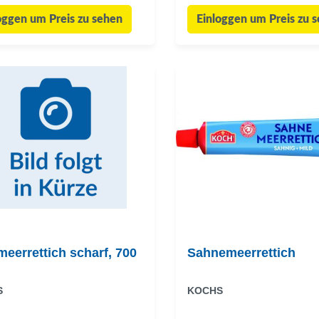
oggen um Preis zu sehen
Einloggen um Preis zu 
meerrettich scharf, 700
Sahnemeerrettich
S
KOCHS