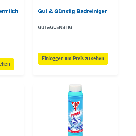
ermilch
Gut & Günstig Badreiniger
GUT&GUENSTIG
Einloggen um Preis zu sehen
sehen