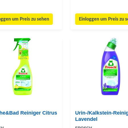
oggen um Preis zu sehen
Einloggen um Preis zu 
he&Bad Reiniger Citrus
Urin-/Kalkstein-Reini
Lavendel