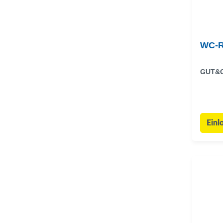
WC-R
GUT&
Einl