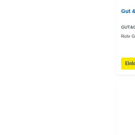
Gut 
GUT&
Rohr G
Einl