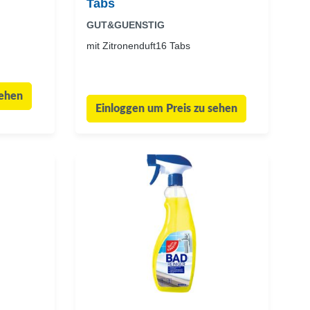
Tabs
GUT&GUENSTIG
mit Zitronenduft16 Tabs
sehen
Einloggen um Preis zu sehen