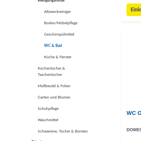
Reingungsmittel
Einl
Allzweckreiniger
Boden/Möbelpflege
Geschirrspülmittel
WC & Bad
Küche & Fenster
Küchentücher &
Taschentücher
Müllbeutel & Folien
Garten und Blumen
Schuhpflege
WC G
Waschmittel
DOME
Schwämme, Tücher & Bürsten