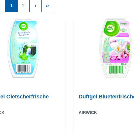
1
2
el Gletscherfrische
Duftgel Bluetenfrisch
CK
AIRWICK