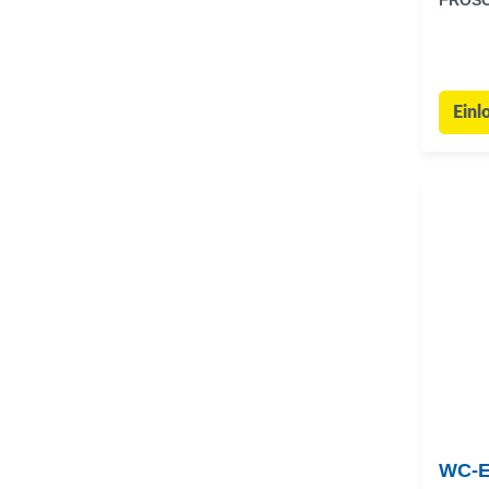
FROS
Einl
WC-E