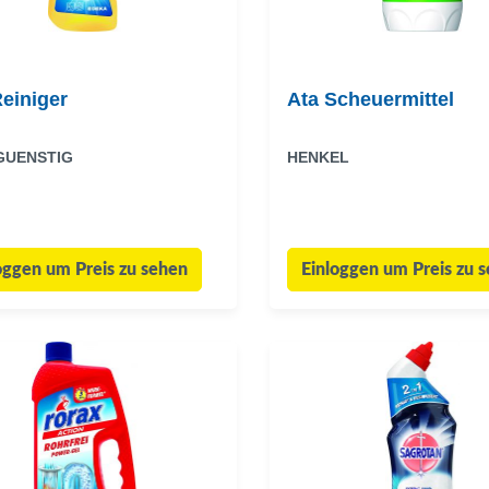
einiger
Ata Scheuermittel
GUENSTIG
HENKEL
oggen um Preis zu sehen
Einloggen um Preis zu 