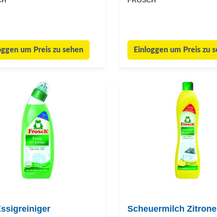
CH
FROSCH
oggen um Preis zu sehen
Einloggen um Preis zu 
ssigreiniger
Scheuermilch Zitrone