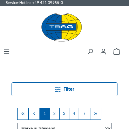
Service-Hotline
+49 421 39955-0
Filter
1
2
3
4