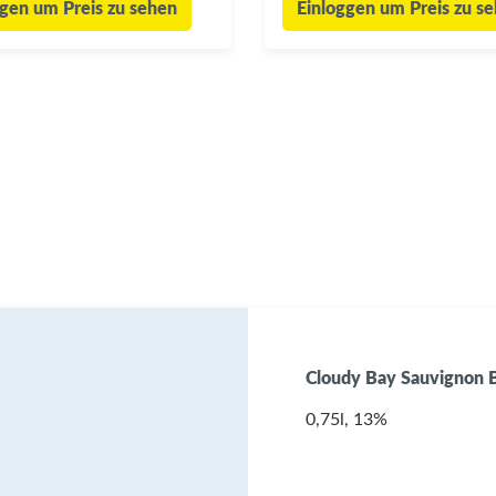
ggen um Preis zu sehen
Einloggen um Preis zu s
Cloudy Bay Sauvignon B
0,75l, 13%