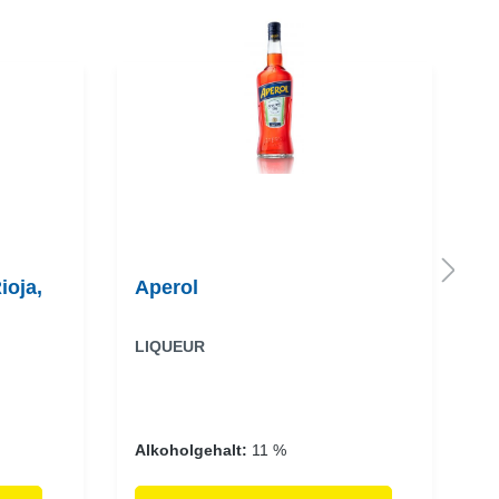
ioja,
Aperol
B
D
LIQUEUR
G
Alkoholgehalt:
11 %
A