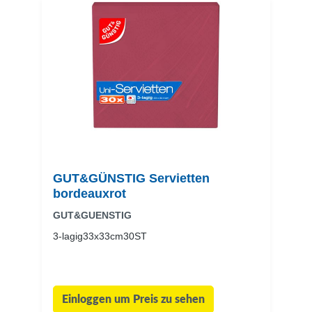
GUT&GÜNSTIG Servietten
bordeauxrot
GUT&GUENSTIG
3-lagig33x33cm30ST
Einloggen um Preis zu sehen