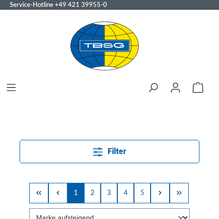
Service-Hotline
+49 421 39955-0
Filter
1
2
3
4
5