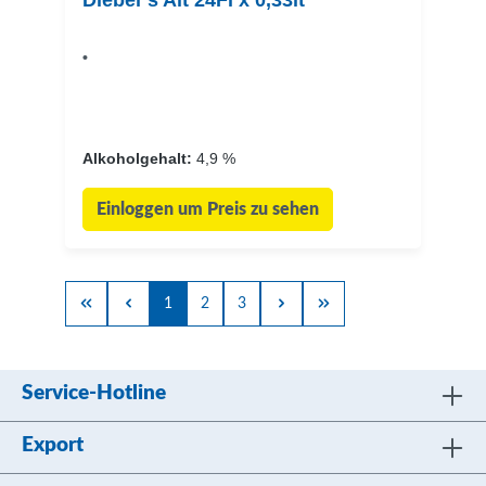
Diebel´s Alt 24Fl x 0,33lt
•
Alkoholgehalt:
4,9 %
Einloggen um Preis zu sehen
1
2
3
Service-Hotline
Export