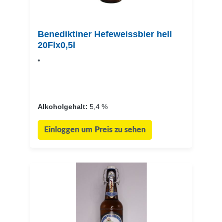
Benediktiner Hefeweissbier hell
20Flx0,5l
•
Alkoholgehalt:
5,4 %
Einloggen um Preis zu sehen