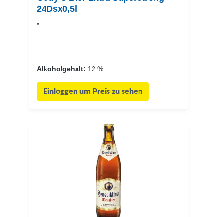
24Dsx0,5l
•
Alkoholgehalt:
12 %
Einloggen um Preis zu sehen