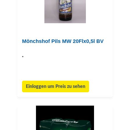
Mönchshof Pils MW 20Flx0,5l BV
•
Einloggen um Preis zu sehen