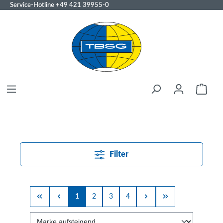
Service-Hotline
+49 421 39955-0
Filter
1
2
3
4