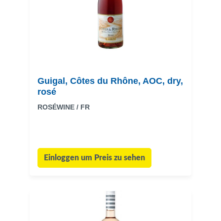
Guigal, Côtes du Rhône, AOC, dry,
rosé
ROSÉWINE / FR
Einloggen um Preis zu sehen