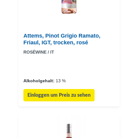
Attems, Pinot Grigio Ramato,
Friaul, IGT, trocken, rosé
ROSÉWINE / IT
Alkoholgehalt:
13 %
Einloggen um Preis zu sehen