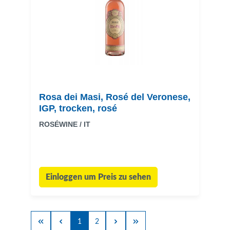
Rosa dei Masi, Rosé del Veronese,
IGP, trocken, rosé
ROSÉWINE / IT
Einloggen um Preis zu sehen
1
2