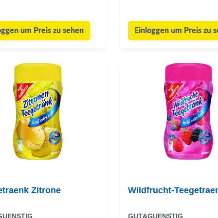
oggen um Preis zu sehen
Einloggen um Preis zu 
traenk Zitrone
Wildfrucht-Teegetrae
GUENSTIG
GUT&GUENSTIG