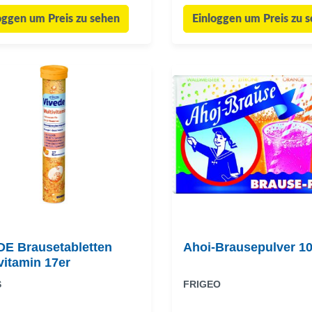
oggen um Preis zu sehen
Einloggen um Preis zu 
DE Brausetabletten
Ahoi-Brausepulver 10
vitamin 17er
S
FRIGEO