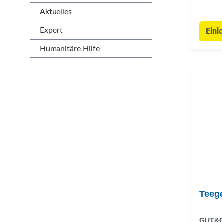
Aktuelles
Export
Einl
Humanitäre Hilfe
Teege
GUT&