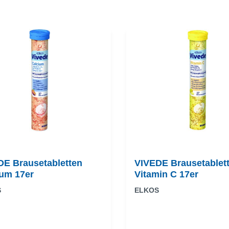
DE Brausetabletten
VIVEDE Brausetablet
ium 17er
Vitamin C 17er
S
ELKOS