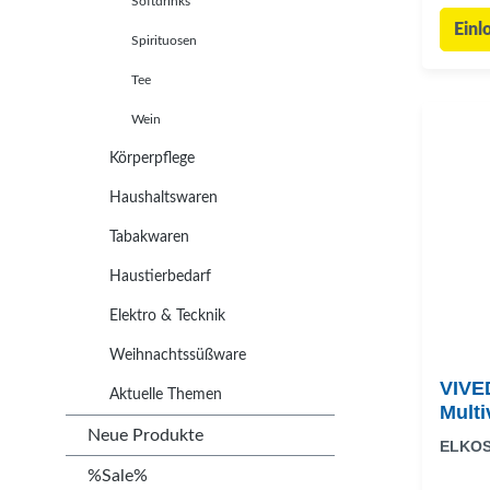
Softdrinks
Einl
Spirituosen
Tee
Wein
Körperpflege
Haushaltswaren
Tabakwaren
Haustierbedarf
Elektro & Tecknik
Weihnachtssüßware
VIVE
Aktuelle Themen
Multi
Neue Produkte
ELKO
%Sale%