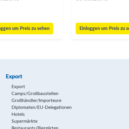
oggen um Preis zu sehen
Einloggen um Preis zu 
Export
Export
Camps/Großbaustellen
Großhändler/Importeure
Diplomaten/EU-Delegationen
Hotels
Supermärkte
Restaurants/Biergärten