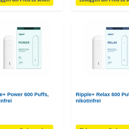
oggen um Preis zu sehen
Einloggen um Preis zu 
e+ Power 600 Puffs,
Ripple+ Relax 600 Puf
infrei
nikotinfrei