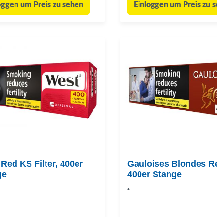
oggen um Preis zu sehen
Einloggen um Preis zu 
Red KS Filter, 400er
Gauloises Blondes R
ge
400er Stange
•