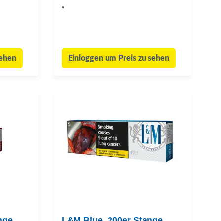
•
sehen
Einloggen um Preis zu sehen
nge
L&M Blue, 200er Stange