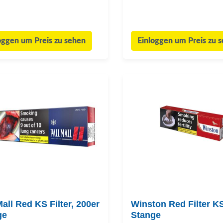
oggen um Preis zu sehen
Einloggen um Preis zu 
Mall Red KS Filter, 200er
Winston Red Filter KS
ge
Stange