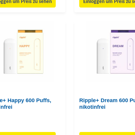
oggen um Preis zu sehen
Einloggen um Preis zu 
e+ Happy 600 Puffs,
Ripple+ Dream 600 Pu
infrei
nikotinfrei