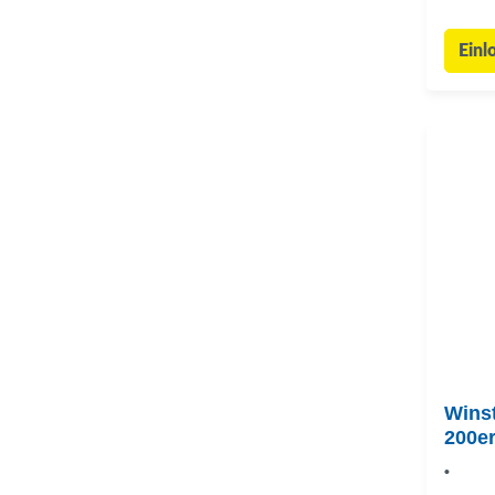
Einl
Winst
200e
•