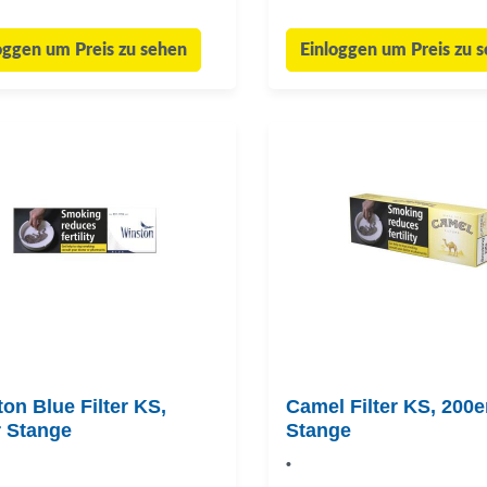
oggen um Preis zu sehen
Einloggen um Preis zu 
on Blue Filter KS,
Camel Filter KS, 200e
r Stange
Stange
•