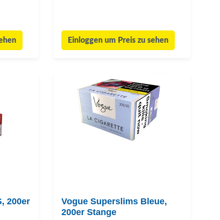
sehen
Einloggen um Preis zu sehen
, 200er
Vogue Superslims Bleue,
200er Stange