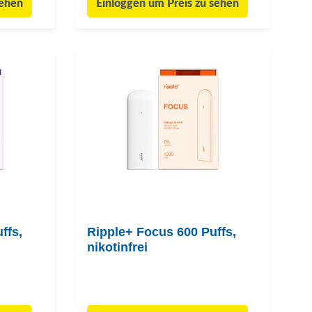
sehen
Einloggen um Preis zu sehen
ffs,
Ripple+ Focus 600 Puffs,
nikotinfrei