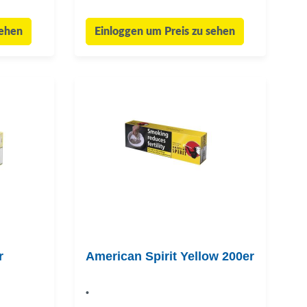
sehen
Einloggen um Preis zu sehen
r
American Spirit Yellow 200er
•