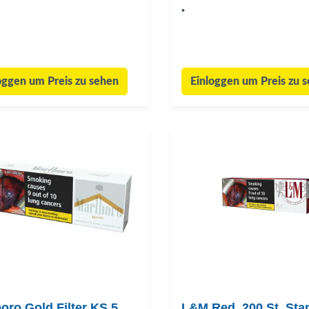
•
oggen um Preis zu sehen
Einloggen um Preis zu 
oro Gold Filter KS 5,
L&M Red, 200 St. Sta