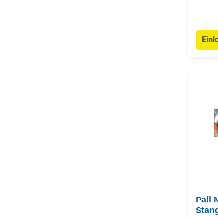
Einl
Pall 
Stan