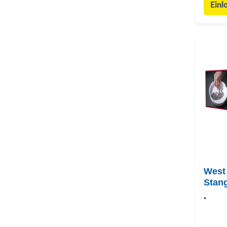
Einl
West 
Stan
•