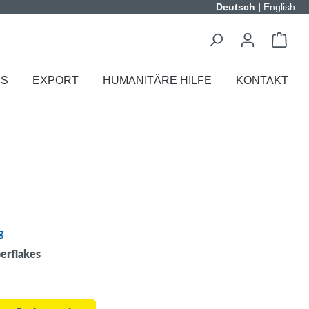
Deutsch
|
English
ES
EXPORT
HUMANITÄRE HILFE
KONTAKT
g
perflakes