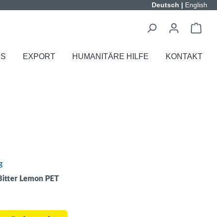
Deutsch
|
English
ES
EXPORT
HUMANITÄRE HILFE
KONTAKT
g
itter Lemon PET