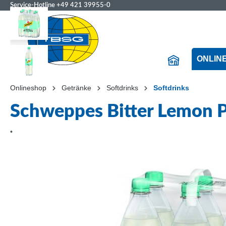
Service-Hotline
+49 421 39955-0
ONLIN
Onlineshop
Getränke
Softdrinks
Softdrinks
Schweppes Bitter Lemon 
•