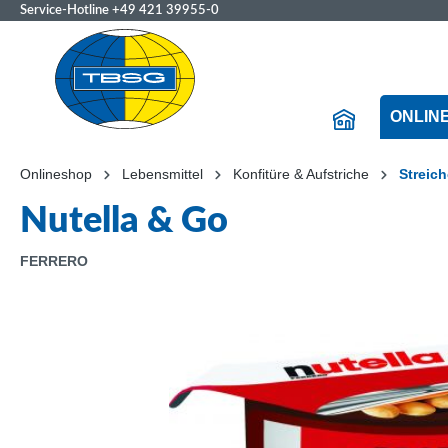
Service-Hotline
+49 421 39955-0
ONLIN
Onlineshop
Lebensmittel
Konfitüre & Aufstriche
Streic
Nutella & Go
FERRERO