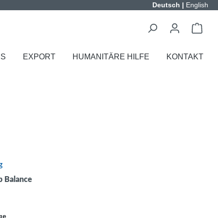
Deutsch
|
English
ES
EXPORT
HUMANITÄRE HILFE
KONTAKT
g
p Balance
ge