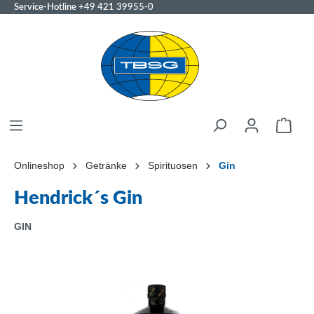
Service-Hotline
+49 421 39955-0
Onlineshop
Getränke
Spirituosen
Gin
Hendrick´s Gin
GIN