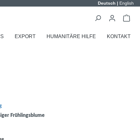
Deutsch
|
English
ES
EXPORT
HUMANITÄRE HILFE
KONTAKT
g
iger Frühlingsblume
ge