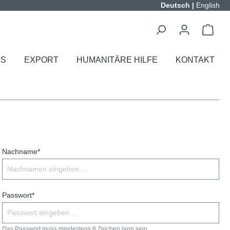
Deutsch
|
English
ES
EXPORT
HUMANITÄRE HILFE
KONTAKT
Nachname*
Passwort*
Das Passwort muss mindestens 8 Zeichen lang sein.