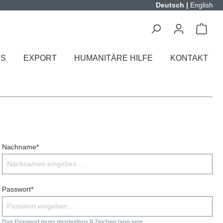
Deutsch
|
English
ES
EXPORT
HUMANITÄRE HILFE
KONTAKT
Nachname*
Passwort*
Das Passwort muss mindestens 8 Zeichen lang sein.