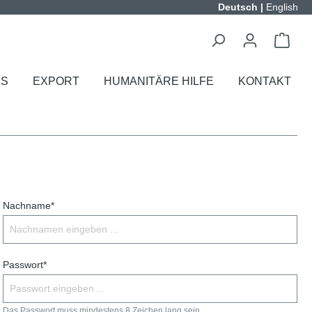
Deutsch
|
English
ES
EXPORT
HUMANITÄRE HILFE
KONTAKT
Nachname*
Passwort*
Das Passwort muss mindestens 8 Zeichen lang sein.