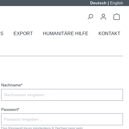
Deutsch
|
English
ES
EXPORT
HUMANITÄRE HILFE
KONTAKT
Nachname*
Passwort*
Das Passwort muss mindestens 8 Zeichen lang sein.