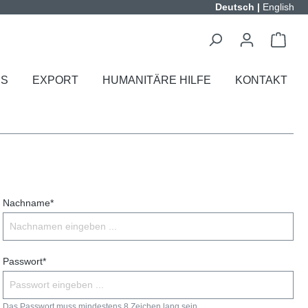
Deutsch
|
English
ES
EXPORT
HUMANITÄRE HILFE
KONTAKT
Nachname*
Passwort*
Das Passwort muss mindestens 8 Zeichen lang sein.