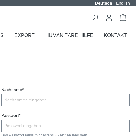
Deutsch
|
English
ES
EXPORT
HUMANITÄRE HILFE
KONTAKT
Nachname*
Passwort*
Das Passwort muss mindestens 8 Zeichen lang sein.