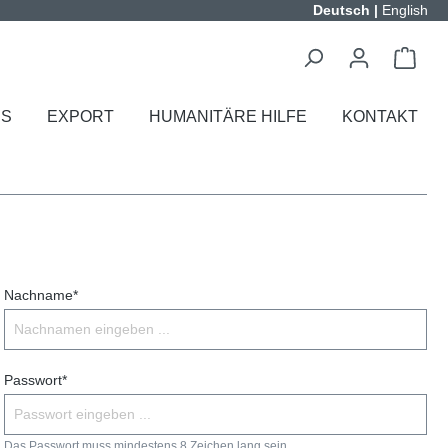
Deutsch
|
English
ES
EXPORT
HUMANITÄRE HILFE
KONTAKT
Nachname*
Passwort*
Das Passwort muss mindestens 8 Zeichen lang sein.